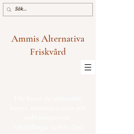
Ammis Alternativa
Friskvård
Här hittar du spännande
kurser, naturnära event och
individanpassade
behandlingar utifrån dina